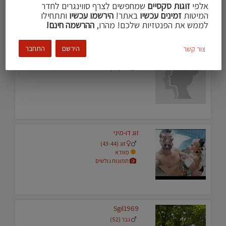
אלפי
זוגות סקסיים
שמחפשים לצרף סווינגרים לחדר
המיטות
זמינים עכשיו
באתר!
הירשמו עכשיו
ותתחילו
לממש את הפנטזיות שלכם! מהרו,
ההרשמה חינם!
הירשם
התחבר
צור קשר
Mimu
גבר (35)
זוג דו-מיני
זוג (43-44)
מוודא
תמונות גולשים
Sgil1969
גבר (52)