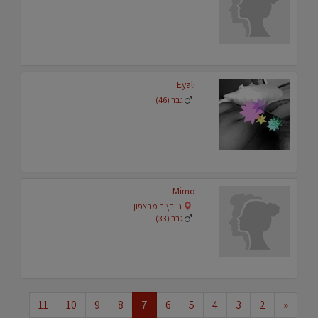
Eyali
גבר (46)
Mimo
נייד\ים מהצפון
גבר (33)
11
10
9
8
7
6
5
4
3
2
«