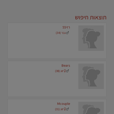
תוצאות חיפוש
רזי55
גבר (34)
Bears
זוג (38)
Mcouple
זוג (31)