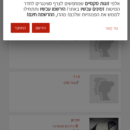
גבר (50)
אלפי
זוגות סקסיים
שמחפשים לצרף סווינגרים לחדר
המיטות
זמינים עכשיו
באתר!
הירשמו עכשיו
ותתחילו
לממש את הפנטזיות שלכם! מהרו,
ההרשמה חינם!
הירשם
התחבר
צור קשר
זוגחרמנים
זוג (22)
ע ו ז
גבר (26)
שין שן
נייד\ים מהמרכז