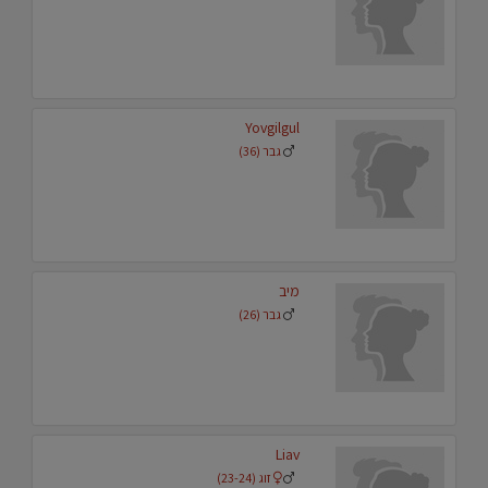
Yovgilgul
גבר (36)
מיב
גבר (26)
Liav
זוג (23-24)