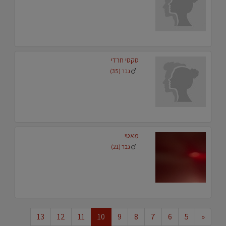
סקסי חרדי
גבר (35)
מאטי
גבר (21)
13
12
11
10
9
8
7
6
5
«