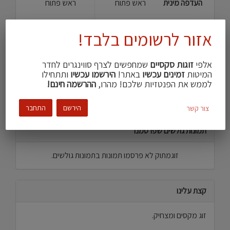
העדפה מינית
ראש פתוח
ראש פתוח
צבע עור
בהיר
בהיר
אזור לרשומים בלבד!
עישון
מעשן\ת
מידיי פעם
חזה גדול
שעיר במידה
אלפי
זוגות סקסיים
שמחפשים לצרף סווינגרים לחדר
המיטות
זמינים עכשיו
באתר!
הירשמו עכשיו
ותתחילו
שפות
עברית, אנגלית
עברית, אנגלית
לממש את הפנטזיות שלכם! מהרו,
ההרשמה חינם!
הירשם
התחבר
צור קשר
תמונות גולשים שפרסמנו
זוגמתוק לא פרסמו תמונות בתמונות גולשים.
קצת עלינו
זוג מקסים ומצחיק.