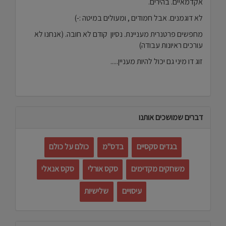
אקדמאיים. בהירים.
לא דוגמנים. אבל חמודים , ומעולים במיטה :-)
מחפשים פרטנרית מעניינת. נסיון קודם לא חובה. (אנחנו לא
עורכים ראיונות עבודה)
זוג דו מיני גם יכול להיות מעניין.....
דברים שמושכים אותנו
בגדים סקסיים
בדס"מ
כולם על כולם
משחקים מקדימים
סקס אורלי
סקס אנאלי
עיסויים
שלישיות