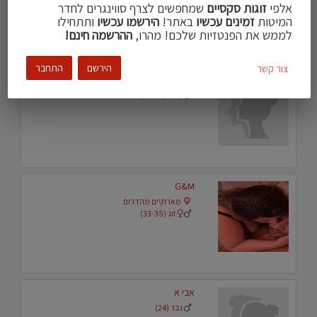
אלפי
זוגות סקסיים
שמחפשים לצרף סווינגרים לחדר
המיטות
זמינים עכשיו
באתר!
הירשמו עכשיו
ותתחילו
לממש את הפנטזיות שלכם! מהרו,
ההרשמה חינם!
הירשם
התחבר
צור קשר
Dirtycouple2
זוג (45-46)
G&M
מארח\ים מהדרום
זוג (33-35)
אבי א
גבר (24)