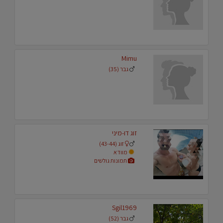
Mimu
גבר (35)
זוג דו-מיני
זוג (43-44)
מוודא
תמונות גולשים
Sgil1969
גבר (52)