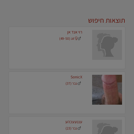
תוצאות חיפוש
רוי אנד אן
זוג (49-50)
SonicX
גבר (37)
עננעעכהע
גבר (23)