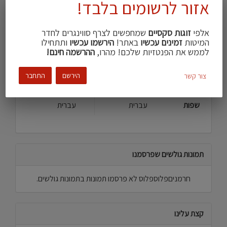
אזור לרשומים בלבד!
אצלי
העדפה מינית
ראש פתוח
סטרייט\ית
אלפי
זוגות סקסיים
שמחפשים לצרף סווינגרים לחדר
המיטות
זמינים עכשיו
באתר!
הירשמו עכשיו
ותתחילו
צבע עור
בהיר
שחום בהיר
לממש את הפנטזיות שלכם! מהרו,
ההרשמה חינם!
עישון
מעשן\ת
מעשן\ת
הירשם
התחבר
צור קשר
חזה ממוצע
שעיר במקצת
שפות
עברית
עברית
תמונות גולשים שפרסמנו
חרמניםפלוספלוס לא פרסמו תמונות בתמונות גולשים.
קצת עלינו