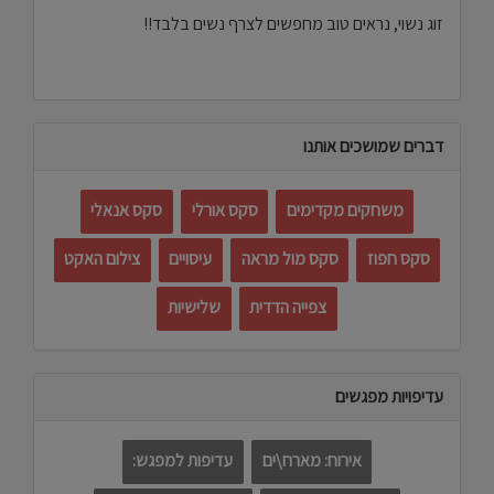
זוג נשוי, נראים טוב מחפשים לצרף נשים בלבד!!
דברים שמושכים אותנו
משחקים מקדימים
סקס אורלי
סקס אנאלי
סקס חפוז
סקס מול מראה
עיסויים
צילום האקט
צפייה הדדית
שלישיות
עדיפויות מפגשים
אירוח: מארח\ים
עדיפות למפגש: