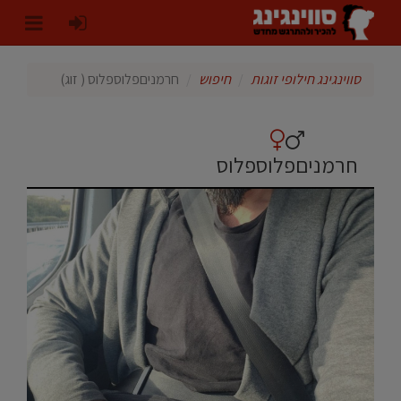
סווינגינג חילופי זוגות
חיפוש
חרמניםפלוספלוס ( זוג)
חרמניםפלוספלוס