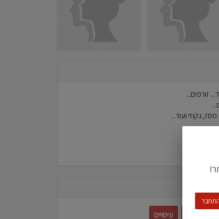
.. זורמים...
..
סז, גקוזי ועוד...
.
ר!
תחבר
לם על כולם
עיסויים