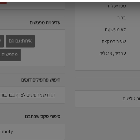
סטרייט\ית
בהיר
עדיפויות מפגשים
לא מעשן\ת
אירוח: גם וגם
ע
שעיר במקצת
עברית, אנגלית
מחפשים בא
חיפוש פרופילים דומים
זוגות שמחפשים לצרף גבר בודד
סיפורי סקס שכתבנו
moty לא פרסמו סיפורי סקס באתר.