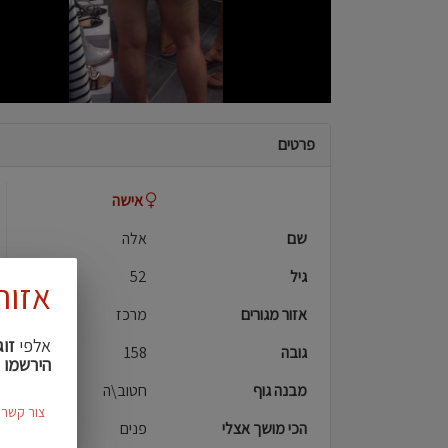
פרטים
אישה
שם
אלה
גיל
52
אזור
אזור מגורים
מרכז
אלפי
זוג
גובה
158
הירשמו 
מבנה גוף
חטוב\ה
צור קשר
הכי מושך אצלי
פנים