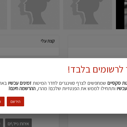
קצת עלי
 לרשומים בלבד!
דברים שמושכים אותי
ות סקסיים
שמחפשים לצרף סווינגרים לחדר המיטות
זמינים עכשיו
באת
אוננות הדדית
בגדים סקסיי
עכשיו
ותתחילו לממש את הפנטזיות שלכם! מהרו,
ההרשמה חינם!
גב
הירשם
ה
עדיפויות מפגשים
אירוח: נייד\ים
ע