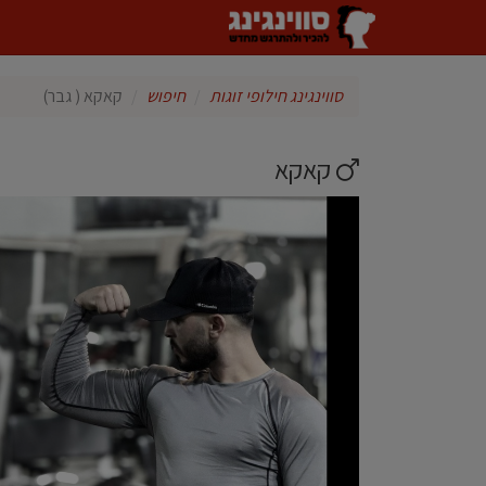
סווינגינג חילופי זוגות
חיפוש
קאקא ( גבר)
קאקא