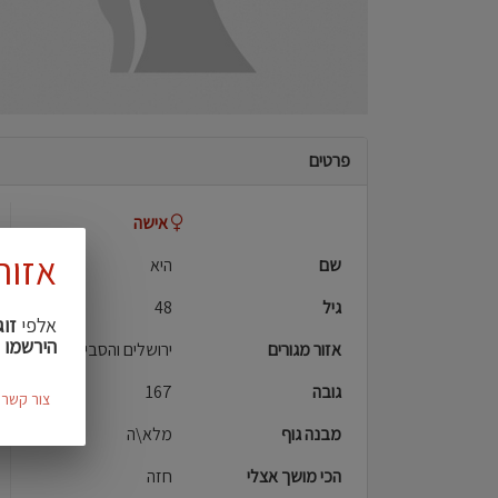
פרטים
אישה
אזור
שם
היא
גיל
48
אלפי
זוג
הירשמו 
אזור מגורים
ירושלים והסביבה
גובה
167
צור קשר
מבנה גוף
מלא\ה
הכי מושך אצלי
חזה