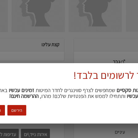
קצת עלינו
גבר
 לרשומים בלבד!
הוא
דברים שמושכים אותנו
54
ות סקסיים
שמחפשים לצרף סווינגרים לחדר המיטות
זמינים עכשיו
באת
אוננות הדדית
גאנגבא
עכשיו
ותתחילו לממש את הפנטזיות שלכם! מהרו,
ההרשמה חינם!
ירושלים והסביבה
167
הירשם
ה
עדיפויות מפגשים
חטוב\ה
עיניים
אירוח: נייד\ים
עדיפות ל