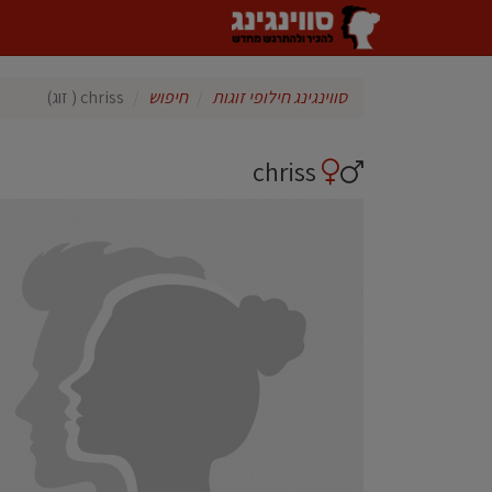
סווינגינג חילופי זוגות
חיפוש
chriss ( זוג)
chriss