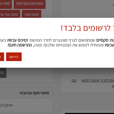
משחקים מקדימים
סאדו מ
סקס חפוז
סקס מול מר
 לרשומים בלבד!
שלישי
גיל
ות סקסיים
שמחפשים לצרף סווינגרים לחדר המיטות
זמינים עכשיו
באת
רבית
עכשיו
ותתחילו לממש את הפנטזיות שלכם! מהרו,
ההרשמה חינם!
עדיפויות מפגשים
הירשם
ה
אירוח: נייד\ים
מחפ
ם להכיר אישה לסטוץ
עם
ן
סיפורי סקס שכתבתי
חרמן לכם