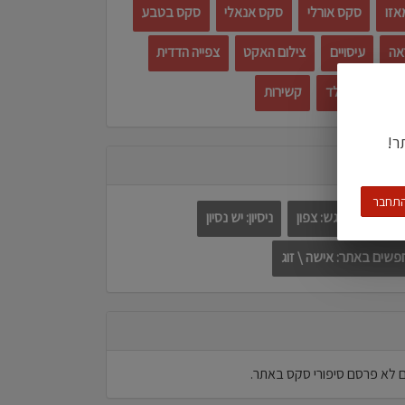
אזו
סקס אורלי
סקס אנאלי
סקס בטבע
אה
עיסויים
צילום האקט
צפייה הדדית
ות
קוקהולד
קשירות
ר!
תחבר
עדיפות למפגש: צפון
ניסיון: יש נסיון
שים באתר: אישה \ זוג
 לא פרסם סיפורי סקס באתר.