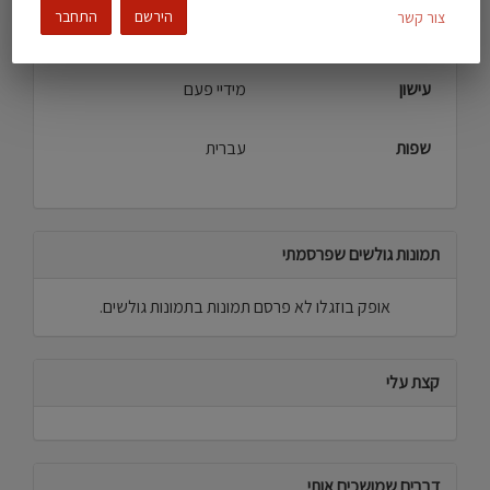
העדפה מינית
סטרייט\ית
הירשם
התחבר
צור קשר
צבע עור
בהיר
עישון
מידיי פעם
שפות
עברית
תמונות גולשים שפרסמתי
אופק בוזגלו לא פרסם תמונות בתמונות גולשים.
קצת עלי
דברים שמושכים אותי