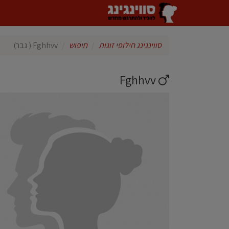
סווינגינג חילופי זוגות
חיפוש
Fghhvv ( גבר)
Fghhvv