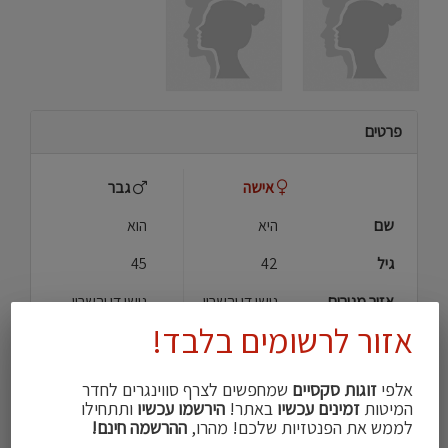
פרטים
אישה
גבר
שם
היא
הוא
גיל
42
45
אזור מגורים
גושן דן והשרון
גושן דן והשרון
אזור לרשומים בלבד!
גובה
155
180
מבנה גוף
אתלטי\ת
אתלטי\ת
אלפי
זוגות סקסיים
שמחפשים לצרף סווינגרים לחדר
המיטות
זמינים עכשיו
באתר!
הירשמו עכשיו
ותתחילו
הכי מושך אצלי
עיניים
עיניים
לממש את הפנטזיות שלכם! מהרו,
ההרשמה חינם!