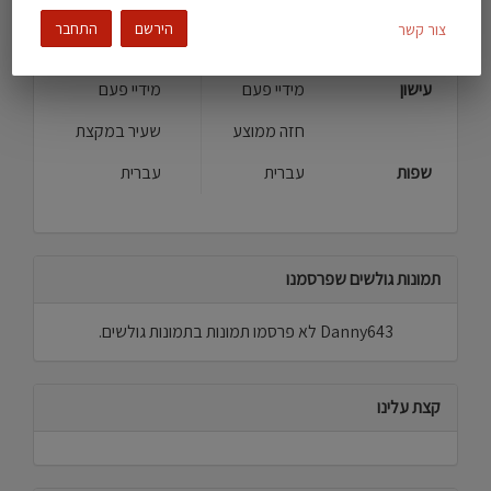
העדפה מינית
סטרייט\ית
סטרייט\ית
הירשם
התחבר
צור קשר
צבע עור
בהיר
שחום בהיר
עישון
מידיי פעם
מידיי פעם
חזה ממוצע
שעיר במקצת
שפות
עברית
עברית
תמונות גולשים שפרסמנו
Danny643 לא פרסמו תמונות בתמונות גולשים.
קצת עלינו