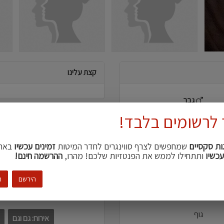
קצת עלינו
גבר
 לרשומים בלבד!
הוא
דברים שמושכים אותנו
25
ות סקסיים
שמחפשים לצרף סווינגרים לחדר המיטות
זמינים עכשיו
באת
בגדים סקסיים
משחקי
עכשיו
ותתחילו לממש את הפנטזיות שלכם! מהרו,
ההרשמה חינם!
ירושלים והסביבה
185
הירשם
ה
עדיפויות מפגשים
חטוב\ה
גוף
אירוח: גם וגם