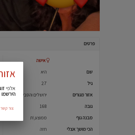
פרטים
אישה
אזור
שם
היא
גיל
27
אלפי
זוג
הירשמו 
אזור מגורים
ירושלים והסביבה
גובה
168
צור קשר
מבנה גוף
ממוצע\ת
הכי מושך אצלי
חזה