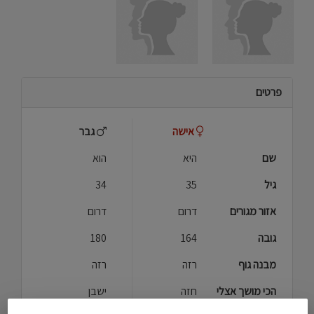
פרטים
אישה
גבר
שם
היא
הוא
גיל
35
34
אזור מגורים
דרום
דרום
גובה
164
180
מבנה גוף
רזה
רזה
הכי מושך אצלי
חזה
ישבן