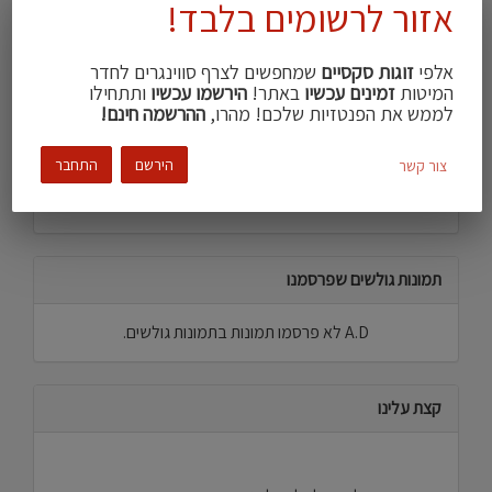
אזור לרשומים בלבד!
העדפה מינית
ראש פתוח
סטרייט\ית
צבע עור
בהיר
בהיר
אלפי
זוגות סקסיים
שמחפשים לצרף סווינגרים לחדר
עישון
לא מעשן\ת
מידיי פעם
המיטות
זמינים עכשיו
באתר!
הירשמו עכשיו
ותתחילו
לממש את הפנטזיות שלכם! מהרו,
ההרשמה חינם!
חזה גדול
הירשם
התחבר
צור קשר
שפות
עברית, רוסית
עברית, אנגלית
תמונות גולשים שפרסמנו
A.D לא פרסמו תמונות בתמונות גולשים.
קצת עלינו