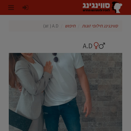
סווינגינג חילופי זוגות
חיפוש
A.D ( זוג)
A.D