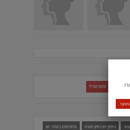
ר!
ות הדדית
סקס אורלי
תחבר
גש:
ניסיון: יש נסיון מועט
מחפשים באתר: זוג