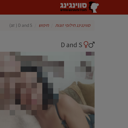
סווינגינג חילופי זוגות
חיפוש
D and S ( זוג)
D and S