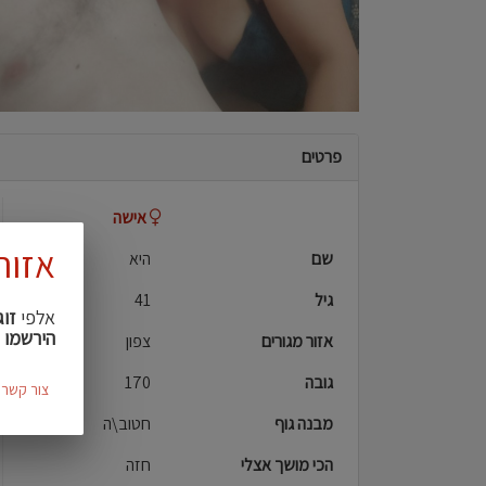
פרטים
אישה
אזור
שם
היא
גיל
41
אלפי
זוג
הירשמו 
אזור מגורים
צפון
גובה
170
צור קשר
מבנה גוף
חטוב\ה
הכי מושך אצלי
חזה