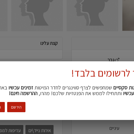
קצת עלינו
גבר
 לרשומים בלבד!
הוא
דברים שמושכים אותנו
42
ות סקסיים
שמחפשים לצרף סווינגרים לחדר המיטות
זמינים עכשיו
באת
אוננ
עכשיו
ותתחילו לממש את הפנטזיות שלכם! מהרו,
ההרשמה חינם!
צפון
182
הירשם
ה
עדיפויות מפגשים
חטוב\ה
עיניים
אירוח: נייד\ים
עדיפות למפ