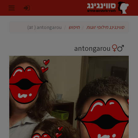
סווינגינג חילופי זוגות
חיפוש
antongarou ( זוג)
antongarou