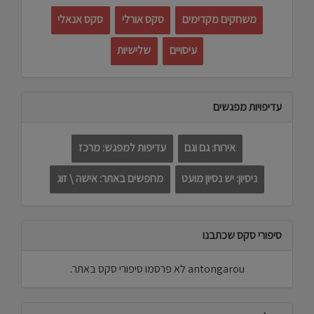
משחקים מקדימים
סקס אורלי
סקס אנאלי
עיסויים
שלישיות
עדיפויות מפגשים
אירוח: גם וגם
עדיפות למפגש: מרכז
ניסיון: יש נסיון מועט
מחפשים באתר: אישה \ זוג
סיפורי סקס שכתבנו
antongarou לא פרסמו סיפורי סקס באתר.