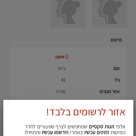
פרטים
אישה
שם
ג'ניה
גיל
41
אזור מגורים
מרכז
גובה
167
אזור לרשומים בלבד!
מבנה גוף
חטוב\ה
אלפי
זוגות סקסיים
שמחפשים לצרף סווינגרים לחדר
הכי מושך אצלי
ישבן
המיטות
זמינים עכשיו
באתר!
הירשמו עכשיו
ותתחילו