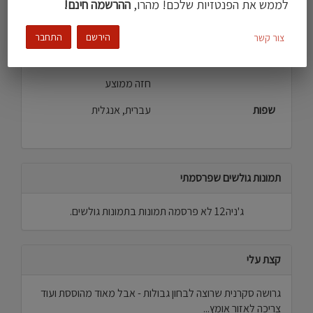
לממש את הפנטזיות שלכם! מהרו,
ההרשמה חינם!
העדפה מינית
ראש פתוח
צבע עור
שחום בהיר
הירשם
התחבר
צור קשר
עישון
לא מעשן\ת
חזה ממוצע
שפות
עברית, אנגלית
תמונות גולשים שפרסמתי
ג'ניה12 לא פרסמה תמונות בתמונות גולשים.
קצת עלי
גרושה סקרנית שרוצה לבחון גבולות - אבל מאוד מהוססת ועוד
צריכה לאזור אומץ...