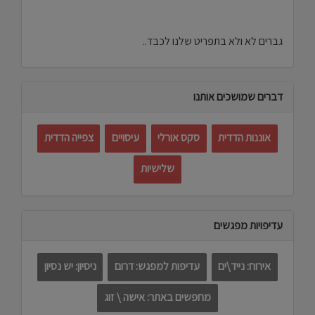
גברים לא ולא בתפריט שלנו לכבד..
דברים שמושכים אותנו
אוננות הדדית
סקס אורלי
עיסויים
צפייה הדדית
שלישיות
עדיפויות מפגשים
אירוח: נייד\ים
עדיפות למפגש: דרום
ניסיון: יש נסיון
מחפשים באתר: אישה \ זוג