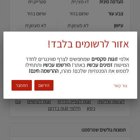
העדפה מינית
דו-מיני\ית
סטרייט\ית
צבע עור
שחום בהיר
שחום בהיר
עישון
לא מעשן\ת
לא מעשן\ת
חזה גדול
שעיר במקצת
אזור לרשומים בלבד!
שפות
עברית, אנגלית
עברית, אנגלית
אלפי
זוגות סקסיים
שמחפשים לצרף סווינגרים לחדר
המיטות
זמינים עכשיו
באתר!
הירשמו עכשיו
ותתחילו
לממש את הפנטזיות שלכם! מהרו,
ההרשמה חינם!
חיפוש פרופילים דומים
הירשם
התחבר
צור קשר
זוג מחפש אישה
זוגות שמחפשים לצרף זוג
רוצים
לעשות שלישיה
זוגות לצפייה הדדית
זוגות לעיסויים
עם
ניסיון
חילופי זוגות בדרום
תמונות גולשים שפרסמנו