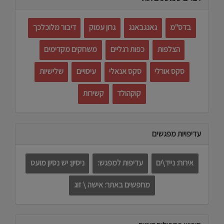
בדס"מ
גאנגבאנג
גרון עמוק
דיבור מלוכלכך
הצלפות
כפות רגליים
משחקים מקדימים
סקס אורלי
סקס אנאלי
עיסויים
שלישיות
קוקהולד
קשירות
עדיפויות מפגשים
אירוח: נייד\ים
עדיפות למפגש:
ניסיון: יש נסיון מועט
מחפשים באתר: אישה \ זוג