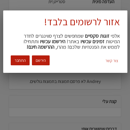
העדפה מינית
סטרייט\ית
צבע עור
שחום בהיר
אזור לרשומים בלבד!
עישון
לא מעשן\ת
אלפי
זוגות סקסיים
שמחפשים לצרף סווינגרים לחדר
שפות
עברית
המיטות
זמינים עכשיו
באתר!
הירשמו עכשיו
ותתחילו
לממש את הפנטזיות שלכם! מהרו,
ההרשמה חינם!
הירשם
התחבר
צור קשר
תמונות גולשים שפרסמתי
Andrey לא פרסם תמונות בתמונות גולשים.
קצת עלי
דברים שמושכים אותי