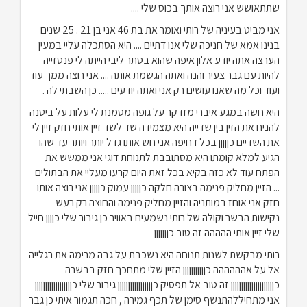
שתתאושש אני רוצה אותך בכוס שלי ....
אני מביט בעיניה של רותי ואומר את בת 46 אני בן 21 . 25 שנים
בנינו אמא של חניכה שלי אנו דתיים .... היא הסתכלה עליי במעין
הערצה אתה יודע אלון איפה שהוא בסתר ליבי הייתה לי פנטזייה
להיות עם גבר צעיר והנה ואתה הגשמת אותה .... אני רוצה ממך עוד
ועוד וכל מה שאנו עושים רק אני ואתה יודעים ..... כן השבתי לה .
היא חשה במגע איברי מזדקר על גופה מסמנת לי עלות על ביטנה
להניח את הזין בין שדייה היא מצמידה שד לשד זיין אותי חזק זיין לי
את השדיים כןןןןן בכל דחיפה אני חש אותו גדל יותר ויותר עד שהו
הגיע למלא קומתו היא מסתובבת לתנוחת דוגי אני ממשש את
הפתח עוד לא כזה בקיא בכל זאת היום קרעו מעליי את הבתולים
... הזיין מחליק פנימה בצורה חלקה כןןןןן עמוק כןןןןן אני רוצה אותו
חזק אני אוחז במותניה והזיין מחליק פנימה והחוצה רק רעש
נקישות הבשר וקולה של רותי נשמעים באוויר כן גיבור שלי כןןןן חייל
שלי זיין אותי ההההה זה טוב כןןןןןןן
רותי מבקשת לשנות תנוחה היא נשכבת על גבה מרימה את רגלייה
אל על אהההההה כןןןןןןןןןןן הזיין שלי מתחכך חזק בבשרה
כןןןןןןןןןןןןןןןןןןןןן זה טוב אל תפסיק כןןןןןןןןןןןןןןןןן גיבור שלי כןןןןןןןןןןןןןןןןןן
אני מתחיללהתנשף סימן של תכף גמירה , חכה תגמור איתי כן גבר