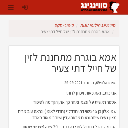
סווינגינג חילופי זוגות
סיפורי סקס
אמא בוגרת מתחננת לזין של חייל דתי צעיר
אמא בוגרת מתחננת לזין
של חייל דתי צעיר
מאת: אלוני69, נכתב ב 29.09.2021
אני כותב זאת כאות זיכרון לרותי
אספר ראשית על עצמי ואחר כך אתן הקדמה לסיפור
שמי אלון בן 45 נשוי דתי חרדל"י (חרדי לאומי) ונראה טוב מריח
מצוין נעים שיחה ונעים מראה עדין ושובב מאוד כאחד .
הקדמה : הכל התחיל לפני בערך כ – 30 שנה (שיניתי שמות