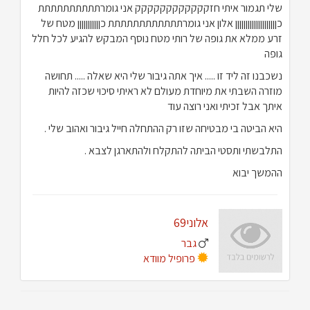
שלי תגמור איתי חזקקקקקקקקקקקק אני גומרתתתתתתתתתת
כןןןןןןןןןןןןןןןןןןןן אלון אני גומרתתתתתתתתתתתת כןןןןןןןןןןן מטח של
זרע ממלא את גופה של רותי מטח נוסף המבקש להגיע לכל חלל
גופה
נשכבנו זה ליד זו ..... איך אתה גיבור שלי היא שאלה ..... תחושה
מוזרה השבתי את מיוחדת מעולם לא ראיתי סיכוי שכזה להיות
איתך אבל זכיתי ואני רוצה עוד
היא הביטה בי מבטיחה שזו רק ההתחלה חייל גיבור ואהוב שלי .
התלבשתי ותסטי הביתה להתקלח ולהתארגן לצבא .
ההמשך יבוא
אלוני69
גבר
פרופיל מוודא