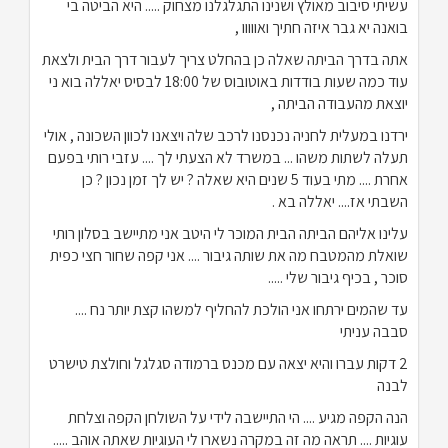
עשיתי סיבוב מאולץ ושנינו התגלגלנו מצחוק ..... היא הביטה בי
בואנה יא גבר איזה חתיך ואווווו ,
אתה בדרך הביתה שאלה כן בהחלט צריך לעבור דרך הבית ולצאת
עוד כמה שעות בודדות באוטובוס של 18:00 לבסיס יאללה בוא ני
יוצאת מהעבודה הביתה ,
ירדנו במעלית לחניה נכנסנו לרכב שלה ויצאנו לכוון השכונה , אולי
תעלה לשתות משהו ... במשרד לא הצעתי לך .... עזבי רותי בפעם
אחרת .... מתי בעוד 5 שנים היא שאלה ? יש לך זמן נכון ? כן
השבתי אז.... יאללה בא .
עלינו אליהם הביתה הבית המוכר לי היטב אני מתיישב בסלון רותי
שואלת מהמטבח מה את שותה גיבור .... אני קפה שחור חצי כפית
סוכר , בכיף גיבור שלי .....
עד שהמים ירתחו אני הולכת להחליף למשהו קצת יותר נח ....
סבבה עניתי
2 דקות עברו והיא יצאה עם מכנס ברמודה סגלגל וחולצת טישרט
לבנה
הנה הקפה מגיע .... הי התיישבה לידי על השולחן הקפה וצלחת
עוגיות .... תראה מה זה במקרה נשארו לי העוגיות שאתה אוהב .....