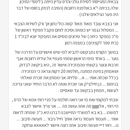
צבאית התגייסתי לסיירת גולני והדס עדיין הייתה בלימודי התיכון
שלה בכיתה י"א באולפנת רחובות (הסיבה לנתק בסופו של דבר
היה פער הגילאים שלנו ) .
אני בצבא עובד מאוד מאוד קשה כולי נתון אך ורק לשירות הצבאי
.... המסלול נגמר יש כומתה וסיכת לוחם מקבל תפקיד ראשון של
מ"כ (מפקד כיתה ) של טירונים מסיים את התפקיד יוצא לבה"ד 1
(בית ספר לקצינים ) במצפה רמון
במשך הקורס נתבקשנו להביא למי שיש אישורים על הדרכה של
נוער ..... באחד מימי הראשון שמתי פעמיי אל עירית רחובות אגף
תרבות ונוער בקשתי מהמזכירה אישור זה , היא ביקשה לבדוק
ושאמתין בפינת המתנה ,חולפות 20 דקות ונראה כי המזכירה
בכלל שכחה אותי .... א.... סליחה אני ממתין את זוכרת שאלתי
בנימוס .... כן חיילצי'ק אני זוכרת ואתה לא הדבר היחיד שאני צריכה
לעשות , תמתין בבקשה עד שאסיים .
שבתי למקומי ואת מי אני רואה חולפת על פניי רותי אמא של הדס ,
היי רותי , אלוןןןןןןן מה אתה עושה פה ..... אני צריך אישור לצבא
למשהו ... בא בא למשרדי התיישבנו דברנו היא כ"כ שמחה לראות
אותי .... תעמוד תעמוד נראה אותך חייל גיבור .... תעשה סיבוב ....
נו.... רותי דייי תעשה סיבוב אתה רוצה אישור לאאאאא וצחקה