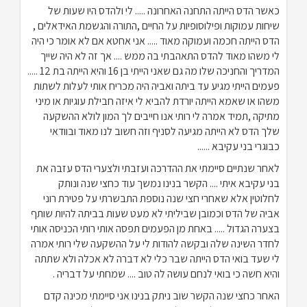
כאשר הדס הייתה התחנה האחרונה ..... לי ולהדס היו שעות של
שיחות עמוקות ופילוסופיות על החיים ,התורה והגשמת האידאלים ,
הדס הייתה חכמה ועמוקה מאוד ..... אני אחטא אם לא אומר כי היה
לי משהו מאוד להדס התאהבתי בה ממש .... אך זה לא היה שייך
המדריך והחניכה שלו מה גם שאני הייתי בן 16 והיא הייתה בת 12 .....
פעמים הייתי מגיע עד ביתה ואביה היה מכריח אותי לעלות לשתות
משהו או שאמא הייתה יורדת להביא לי איזה חבילת עוגיות או מיני
מתיקה ,תמיד אמרה לי רותי אנו חייבים לך המון לולא ההשקעה
שלך הדס לא הייתה מגיעה לסניף וזה חשוב לנו מאוד ובוודאי
כבוגרי בני עקיבא ......
לאחר שנתיים סיימתי את ההדרכה ועזבתי ולצערי הדס עזבה את
בני עקיבא איתי .... הקשר בנינו נמשך עוד כחצי שנה ונותק
לחלוטין אלא שאחרי חצי שנה נוספת התבשרתי על פטירת רוני
אביה של הדס וכמובן שביליתי לא מעט שעות בביתה להיות שותף
בצערה הגדול ..... באחת מן הפעמים תפסה אותי רותי הכניסה אותי
לחדר השינה שלה ובקשה להודות לי על ההשקעה שלי רותי אמרה
לי שעד בואי הדס הייתה שבר כלי לא דברה לא אכלה ולא שתתה
והיא חשה כי בואי לנחם עושה לה טוב .... שמחתי על דבריה .
האחר כחצי שנה הקשר שוב ניתק בנינו אני סיימתי מכינה קדם