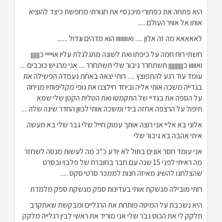
היא פתחה את כפתורי מיכנסיי את חגורתי מחפשת כיצד להוציא
אותו אל אוויר העולם .....
לאאאאא מה זה אלון ..... ואוווווווו הוא מדהים וגדול .......
חשתי רוח חמה על כיפתו ואת לשונה מתגלגלת עליו אוייייי כןןןןןן
ואווווו כןןןןןןןןןן תשתחרר גיבור שלי תשתחרר .... אני מרגיש כוכבים ....
עומד עוד רגע להתפוצץ ..... רותי יצאה באחת נעמדה הפשילה את
בגדייה משכה אותי אליה וביחד חילצנו את גופי מקליפותיו מניחה
על הספה את בגדיי של התקמטו ואת הטלית הקטן שלי שמא
תיפול על הרצפה אחזה בידי ומשכה אותי לכוון החדר שינה שלה ....
אלוני בא אליי אני רוצה אותך עמוק חייל שלי גבר שלי בא תעשה
איתי אהבה בא גיבור שלי
אני עומד חסר אונים בתול לא יודע כ"כ מה לעשות מנסה לשחזר
מה ראיתי לפני 15 שנה עם חבר בחוברת של פלבוי ובסרט
שהצלחנו להשיג מאיזה חנות לממכר סרטי סקס .....
רותי מובילה מנשקת אותי בעדינות ספק מנשקת ספק מלמדת
היא נשכבת על המיטה פותחת את הרגליים ומבקשת שאתקרב
תלקק לי את הכוס גבר שלי אני מוריד את ראשי לבין רגלייה מלקק