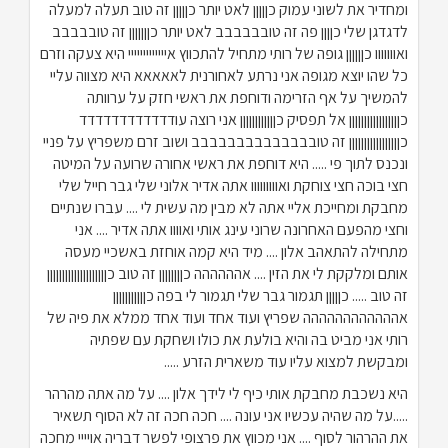
ומחדיר את לשוני עמוק כןןןןן לאט יותר כןןןןן זה טוב תעלה למעלה
לדגדגן שלי כןןןן פה זה טובבבבבב לאט יותר כןןןןןןן זה טובבבבב
ואווווווו כןןןןןן גופה של רותי מתחיל להתכווץ אייייייייייייי היא צעקה וזרם
כל שהו יוצא מגופה אני נרתע לאחורנית לאאאאא היא מצווה עליי
להמשיך על אף הזרימה ודוחפת את ראשי חזק על ערוותה
כןןןןןןןןןןןןןןןןן אל תפסיק כןןןןןןןןןןןן אני רוצה עודדדדדדדדדדדד
כןןןןןןןןןןןןןןןןן זה טובבבבבבבבבבבבבב ושוב זרם משפריץ על פניי
ונכנס לתוך פי ..... היא דוחפת את ראשי אחורה שרועה על המיטה
חצי בוכה חצי צוחקת ואווווווווו אתה אדיר אלוני שלי גבר חייל שלי
מחבקת ומחייכת אליי אתה לא מבין מה עשית לי .... עברו שנתיים
וחצי מהפעם האחרונה שרוני עינג אותי ואוווו אתה אדיר .... אני
מתחילה להתאהב אלון .... מיד היא קמה אוחזת באשכיי מעסה
אותם ומלקקת לי את הזין .... אהההההה כןןןןןןןן זה טוב כןןןןןןןןןןןןןןןןןןןן
זה טוב ..... כןןןןן תגמור גבר שלי תגמור לי בפה כןןןןןןןןןןן
אהההההההההההה שפריץ ועוד אחד ועוד אחד ממלא את פיה של
רותי אני מביט בה והיא בולעת את כולו ושחקת עם שפתיה
ומבקשת למצוא עליו עוד משארית הזרע .....
היא נשכבת מחבקת אותי כיף לי לידך אלון .... על מה אתה מהרהר
.....על מה שהיה עכשיו אני עונה .... חכה חכה זה לא הסוף תשאיר
את ההרהור לסוף .... אני מכווץ את פרצופי לפשר דבריה אויייי מחכה