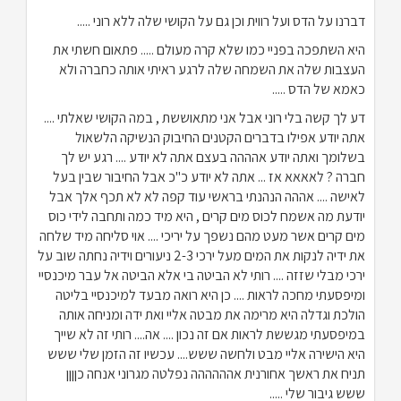
דברנו על הדס ועל רווית וכן גם על הקושי שלה ללא רוני .....
היא השתפכה בפניי כמו שלא קרה מעולם ..... פתאום חשתי את
העצבות שלה את השמחה שלה לרגע ראיתי אותה כחברה ולא
כאמא של הדס .....
דע לך קשה בלי רוני אבל אני מתאוששת , במה הקושי שאלתי ....
אתה יודע אפילו בדברים הקטנים החיבוק הנשיקה הלשאול
בשלומך ואתה יודע אהההה בעצם אתה לא יודע .... רגע יש לך
חברה ? לאאאא אז ... אתה לא יודע כ"כ אבל החיבור שבין בעל
לאישה .... אההה הנהנתי בראשי עוד קפה לא לא תכף אלך אבל
יודעת מה אשמח לכוס מים קרים , היא מיד כמה ותחבה לידי כוס
מים קרים אשר מעט מהם נשפך על יריכי .... אוי סליחה מיד שלחה
את ידיה לנקות את המים מעל ירכי 2-3 ניעורים וידיה נחתה שוב על
ירכי מבלי שזזה .... רותי לא הביטה בי אלא הביטה אל עבר מיכנסיי
ומיפסעתי מחכה לראות .... כן היא רואה מבעד למיכנסיי בליטה
הולכת וגדלה היא מרימה את מבטה אליי ואת ידה ומניחה אותה
במיפסעתי מגששת לראות אם זה נכון .... אה.... רותי זה לא שייך
היא הישירה אליי מבט ולחשה ששש.... עכשיו זה הזמן שלי ששש
תניח את ראשך אחורנית אהההההה נפלטה מגרוני אנחה כןןןן
ששש גיבור שלי .....