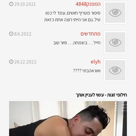
המפנק4848
29.10.2021
סיפור מטריף חושים..עמד לי כמו
טיל..גם אני הייתי רוצה אחת כזאת
מתחדשים
8.6.2022
חייל… בשמחה… סיור טוב
elyh
26.12.2022
ואוו אהבתי ????
חילופי זוגות - עשוי לעניין אותך