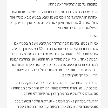
ומקומות על מנת להשאיר זאת כחסוי)
הדס היא חניכה שלי בבני עקיבא רחובות להדס יש עוד אחות ואח
,אחותה רווית יותר גדולה ממני בשנה ושבט בבני עקיבא מעליי ואח
גדול ממני ב 3 שנים שמו איתן אשר לא היה מבאי סניף בני עקיבא
, לשלושתם זוג הורים רותי ורוני .
הסיפור :
אני וחן נכנסנו בשעה טובה להדריך את שבט מעלות בסניף אם
שלנו ברחובות אני הדרכתי את הבנים כ – 30 במספר וחן הדריכה
את הבנות כ- 60 במספר אך אנו היינו מדריכים בפועל של הבנים
והבנות כאחד .... מדי שבת מפקד שירת ההמנון אני בחולצה תנועה
לבנה ציציות בחוץ כיפה סרוגה בצד מדריך תמני קטן שחום ונחמד
.... תמיד עם ספר תורני ביד עם מאמרים של בינו לבינה ואיסורי
יחוד ..... מדריך נערץ ושובב .....
הדס הגיע באחת השבתות לפעולה ילדה קטנה ומתוקה עדינה
ומופנמת .... אני והדס נקשרנו מאוד (היא לא הייתה כ"כ חברותית )
מה שגרם לי להשקיע בה מתוך רצון שתישאר ולא תעזוב .
הדס גרה במרחק לא רב ממני כ – 10 דקות הליכה וכמעט בכל
מוצאי שבת הייתי מלווה אותה הביתה ועוד כמה חניכות נוספות