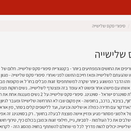
סיפורי סקס שלישייה
 שלישייה
ריפים את החושים והמפתיעים ביותר - בקטגוריית סיפורי סקס שלישייה. חלום של
שהגעתם לשלישייה ומאז חייכם התשנו לפני ואחרי. סיפורי סקס שלישייה - מגוון 
וזהו הדבר המשוגע ביותר שקרה למשתתפים! זוגות מבלים בחו״ל או מקומות מב
שתו עם מישהו אחר ופשוט לא עומד בזה ומצטרף לשלישייה.. נשים רווקות מצטרפ
על זה כאן, באתר קהילת סווינגרס ישראל - סווינג
וף, בציבור, ברכב, בחופשה - אין מקום שבו לא התרחשה שלישייה! ומעבר לגיוון
הארדקור עם חדירה כפולה או שליטה וכניעה, ועד לליטופים קלים בסתר, מין אוראלי 
של אלמוני מסתורי מגיע ומזיין אישה מוצצת לבעלה בחושך.. רק בסווינגינג זה אפשר
לבים את כל העולמות - לסביות, גייז, חילופי זוגות וכמובן בכולם כיף, טירוף 
לישייה יכולים להוות מדריך לכל מי שחולם להשתתף בחוויה מהסוג הזה - לקרוא