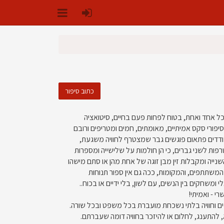
כתוב סיפור
 כל אחד ואחת, בטוח לפחות פעם בחיים, סיטואציה
סיפורי סקס אמיתיים, מאומתים, חמים ומטריפים ורובם
ודדים פתאום פוגשים גבר שמצטרף לחוויה משגעת,
ות לשני גברים, כי הן חולמות על שלישייה ומספרות
ינג. סיפורי סקס שלישייה על 2 נשים מענגות אחת את השנייה ומקבלות זין מבן זוגה של אחת מהן או סתם מישהו
 המשתתפים, והמקומות, ככה גם אין ספור תנוחות
ומשחקים בין הנשים, עם לשון, בלי ידיים או בכוח..
י - ואמיתי!
חושים וחוויה בלתי נשכחת מועברת בכל משפט ובכל שורה.
, להתענג, לחלום או להיזכר בחוויה דומה שעברתם.