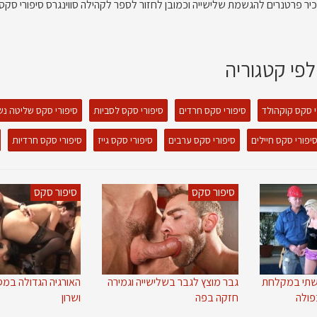
הכיר פרטנרים להגשמת שלישייה וכמובן לחזור לספר לקהילה סווינגרס סיפורי סקס
לפי קטגוריה
י סקס קוקהולד
סיפורי סקס חרדים
סיפורי סקס לסביות
סיפורי סקס שליטה נש
יפורי סקס חיילים
סיפורי סקס ערבים
סיפורי סקס גייז
סיפורי סקס חרדיות
סיפור סקס
סיפור סקס
אשתי במקלחת
גבר מוצץ לגבר בשלישייה וגמירה
האורגיה הגדולה במס
פולה
חזקה בפה
ושרון