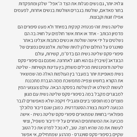
וגלויה יותר, גם נשים מגלות את הצד ה״אפל״ שלהן ומתפקדות
בתור מאדאם, שולטות בגברים ושולטות בנשים אחרות, לפעמים
אפילו זוגות וקבוצות.
שליטה נשית זוהי פנטזיה קינקית במיוחד ולא מעט סיפורים הם
מדמיון הכותב - אחד או אחת אשר חולמים על חוויה בה הם
נשלטים על ידי אישה שולטת או נשים כותבות אצלינו באתר
סווינגרס על החלום שלהן להיות שולטת. אלמנטים נפוצים של
סיפורי סקס שליטה נשית הם בדס״מ, קשירות, עולם
הבונדאג׳(שיברי) גם הוא חוגג לאחרונה. ואמנם גם סיפורי סקס
שליטה ודומיננטיות מכילים משחק בין עדינות וקשיחות - שליטה
נשית מאופיינת יותר במעבר בין העולמות האלה מה שמשאיר
את הקורא בחשש וצפייה מתמשכת ממה הגברת מתכננת
לעשות לנשלט או לנשלטת בפסקה הבאה. עולם צעצועי המין
למבוגרים מקבל במה בסיפורי סקס שליטה נשית עם מגוון
מוצרים כמו תופסני ביצים ומגבילי זיקפה שלא מאפשרים לגבר
הכנועה ליהנות בצורה הסטנדרטית. כמובן שגם דיבור מלוכלך
פופולארי בחוויות שמתארים סיפורי סקס שליטה נשית - אישה
מכניעה את המשתתפים האחרים על ידי דיבור משפיל, וציווי
לעשות את מה שהיא רוצה. טוב, לא נוכל לפרט את כל הטוב
שקיים בסיפורי סקס סווינגרס - מהרגע שמתחילים, אי אפשר