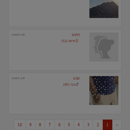
חיעט
לפני 8 שעות
אישה (52)
טבע
לפני 8 שעות
גבר (45)
10
9
8
7
6
5
4
3
2
1
«