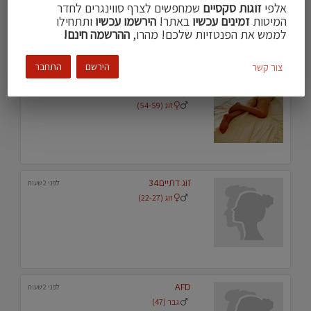
זוג (42-47)
אלפי
זוגות סקסיים
שמחפשים לצרף סווינגרים לחדר
המיטות
זמינים עכשיו
באתר!
הירשמו עכשיו
ותתחילו
לממש את הפנטזיות שלכם! מהרו,
ההרשמה חינם!
הירשם
התחבר
צור קשר
Jonathan c
לפני 2 שעות
מאזור המרכז
זוג (54-59)
זוג דתיים34
לפני 2 שעות
זוג (22-27)
AFD
לפני 2 שעות
גבר (47)