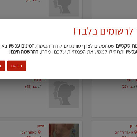
 לרשומים בלבד!
Eyalzug1
Kinki cou
מאזור המרכז
מאזור המרכז
ות סקסיים
שמחפשים לצרף סווינגרים לחדר המיטות
זמינים עכשיו
באת
גבר (37)
גבר (45)
עכשיו
ותתחילו לממש את הפנטזיות שלכם! מהרו,
ההרשמה חינם!
הירשם
ה
ורטאי
רומנטיקן
גבר (27)
גבר (45)
 מן
מושון
מאזור הדרום
מאזור הצפון