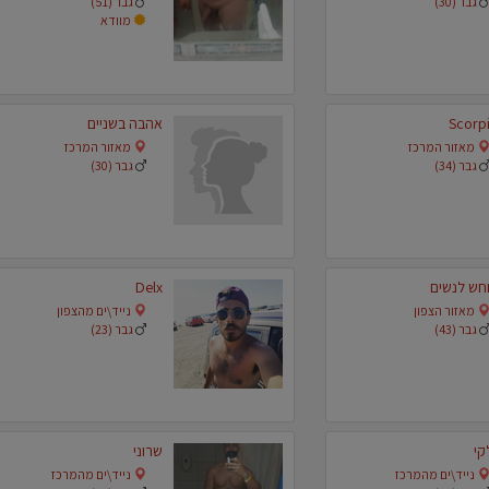
גבר (30)
גבר (51)
מוודא
Scorp
אהבה בשניים
מאזור המרכז
מאזור המרכז
גבר (34)
גבר (30)
חש לנשים
Delx
מאזור הצפון
נייד\ים מהצפון
גבר (43)
גבר (23)
קי
שרוני
נייד\ים מהמרכז
נייד\ים מהמרכז