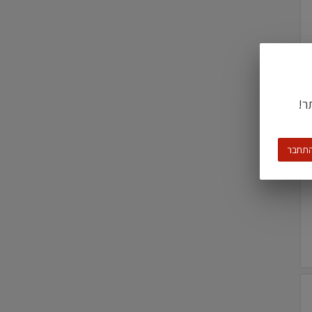
ר!
תחבר