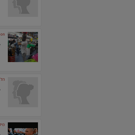
ion
הלו
מיל