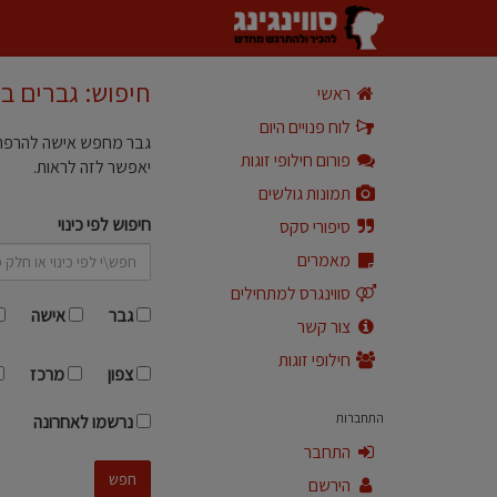
חיפוש: גברים ב
ראשי
לוח פנויים היום
גבר מחפש אישה להרפתקה
פורום חילופי זוגות
יאפשר לזה לראות.
תמונות גולשים
חיפוש לפי כינוי
סיפורי סקס
מאמרים
סווינגרס למתחילים
גבר
אישה
צור קשר
חילופי זוגות
צפון
מרכז
התחברות
נרשמו לאחרונה
התחבר
חפש
הירשם